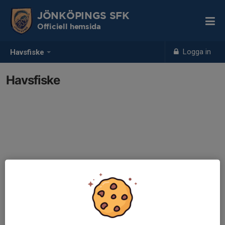
JÖNKÖPINGS SFK
Officiell hemsida
Logga in
Havsfiske
Havsfiske