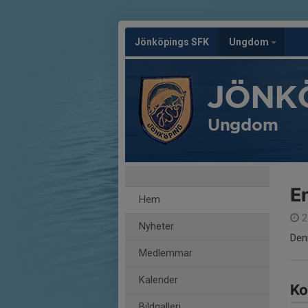
Jönköpings SFK
Ungdom
JÖNK
Ungdom
En
Hem
2
Nyheter
Den
Medlemmar
Kalender
Ko
Bildgalleri