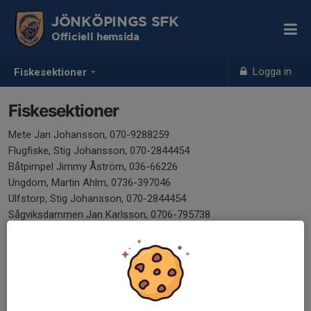
JÖNKÖPINGS SFK
Officiell hemsida
Logga in
Fiskesektioner
Fiskesektioner
Mete Jan Johansson, 070-9288259
Flugfiske, Stig Johansson, 070-2844454
Båtpimpel Jimmy Åström, 036-66226
Ungdom, Martin Ahlm, 0736-397046
Ulfstorp, Stig Johansson, 070-2844454
Sågviksdammen Jan Karlsson, 0706-795738
Attarpsdammen Dieter Stegh, 0767-659309
Pimpel, Vakant